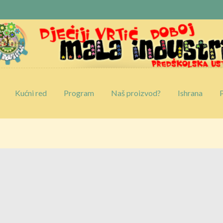
Kućni red
Program
Naš proizvod?
Ishrana