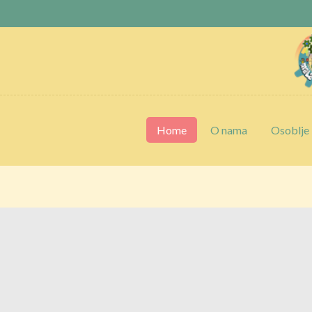
Home
O nama
Osoblje